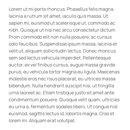
Lorem ut mi porta rhoncus. Phasellus felis magna,
lacinia a rutrum sit amet, iaculis quis massa. Ut
sapien mi, euismod ut scelerisque ut, commodo ac
nibh. Quisque ut nisi nec arcu consectetur dictum.
Proin commodo elit non nulla posuere, ac cursus
odio faucibus. Suspendisse ipsum massa, lacinia et
velit ut, aliquam sollicitudin lectus. Donec rhoncus
sem sed lectus vehicula imperdiet. Pellentesque
auctor, ex vel finibus cursus, augue massa gravida
purus, eu vehicula tortor magna eu ligula. Maecenas
molestie eros nec risus placerat, eu ultrices massa
bibendum. Nulla hendrerit suscipit nisi, ut fringilla
urna laoreet ac. Etiam tristique justo sit amet ante
condimentum posuere. Quisque velit quam, ultricies
eu urna a, fermentum sodales libero. Ut congue nisl
euismod, sagittis lectus id, lobortis magna. Cras et
lorem mi. Aliquam erat volutpat.