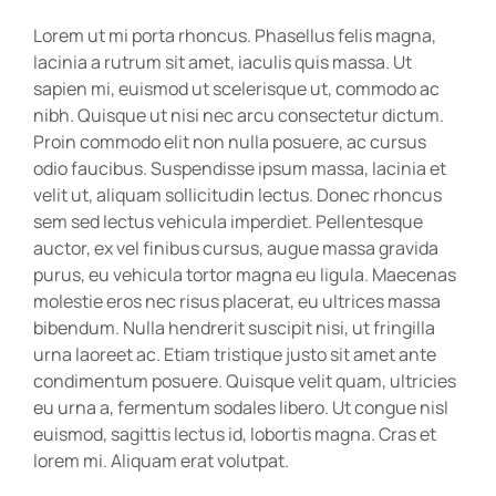
Lorem ut mi porta rhoncus. Phasellus felis magna,
lacinia a rutrum sit amet, iaculis quis massa. Ut
sapien mi, euismod ut scelerisque ut, commodo ac
nibh. Quisque ut nisi nec arcu consectetur dictum.
Proin commodo elit non nulla posuere, ac cursus
odio faucibus. Suspendisse ipsum massa, lacinia et
velit ut, aliquam sollicitudin lectus. Donec rhoncus
sem sed lectus vehicula imperdiet. Pellentesque
auctor, ex vel finibus cursus, augue massa gravida
purus, eu vehicula tortor magna eu ligula. Maecenas
molestie eros nec risus placerat, eu ultrices massa
bibendum. Nulla hendrerit suscipit nisi, ut fringilla
urna laoreet ac. Etiam tristique justo sit amet ante
condimentum posuere. Quisque velit quam, ultricies
eu urna a, fermentum sodales libero. Ut congue nisl
euismod, sagittis lectus id, lobortis magna. Cras et
lorem mi. Aliquam erat volutpat.