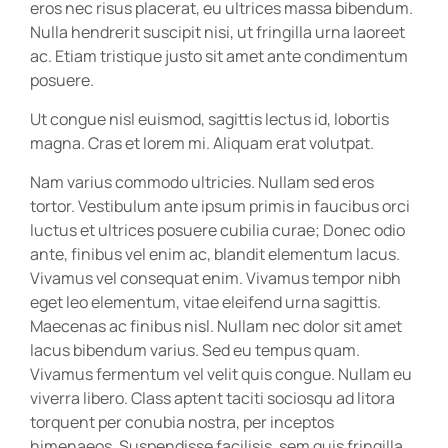
eros nec risus placerat, eu ultrices massa bibendum.
Nulla hendrerit suscipit nisi, ut fringilla urna laoreet
ac. Etiam tristique justo sit amet ante condimentum
posuere.
Ut congue nisl euismod, sagittis lectus id, lobortis
magna. Cras et lorem mi. Aliquam erat volutpat.
Nam varius commodo ultricies. Nullam sed eros
tortor. Vestibulum ante ipsum primis in faucibus orci
luctus et ultrices posuere cubilia curae; Donec odio
ante, finibus vel enim ac, blandit elementum lacus.
Vivamus vel consequat enim. Vivamus tempor nibh
eget leo elementum, vitae eleifend urna sagittis.
Maecenas ac finibus nisl. Nullam nec dolor sit amet
lacus bibendum varius. Sed eu tempus quam.
Vivamus fermentum vel velit quis congue. Nullam eu
viverra libero. Class aptent taciti sociosqu ad litora
torquent per conubia nostra, per inceptos
himenaeos. Suspendisse facilisis, sem quis fringilla